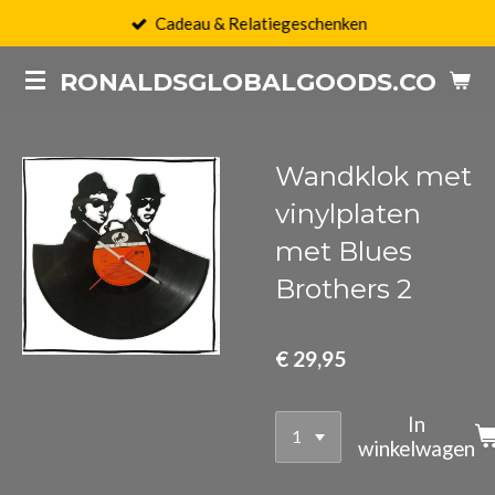
Cadeau & Relatiegeschenken
Ga
direct
RONALDSGLOBALGOODS.COM
naar
de
hoofdinhoud
Wandklok met
vinylplaten
met Blues
Brothers 2
€ 29,95
In
winkelwagen