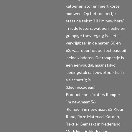
katoenen stof en heeft korte
mouwen. Op het rompertje
staat de tekst "Hi I'm new here"
in rode letters, wat een leuke en
grappige toevoeging is. Het is
verkrijgbaar in de maten 56 en
62, waardoor het perfect past bij
kleine kinderen. Dit rompertje is
een eenvoudig, maar stijlvol
kledingstuk dat zowel praktisch
als schattig is.
(kleding,cadeau)
Product specificaties Romper
i`m new,maat 56
Romper i`m new, maat 62 Kleur
Rood, Roze Materiaal Katoen,
Textiel Gemaakt in Nederland
Merk locatie Nederland.