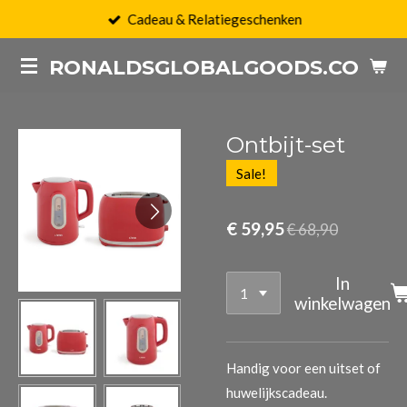
Cadeau & Relatiegeschenken
Ga
direct
RONALDSGLOBALGOODS.COM
naar
de
hoofdinhoud
Ontbijt-set
Sale!
€ 59,95
€ 68,90
In
winkelwagen
Handig voor een uitset of
huwelijkscadeau.