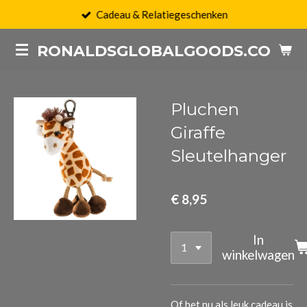
Cadeau & Relatiegeschenken
Ga
direct
RONALDSGLOBALGOODS.COM
naar
de
hoofdinhoud
Pluchen
Giraffe
Sleutelhanger
€ 8,95
In
winkelwagen
Of het nu als leuk cadeau is