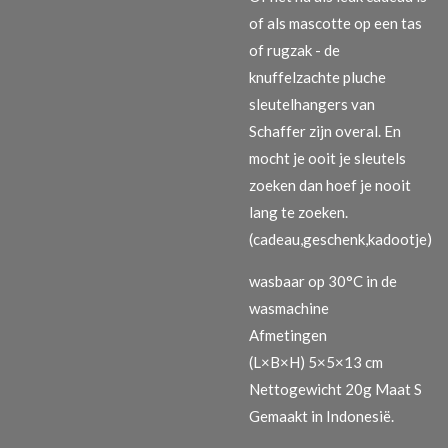
of als mascotte op een tas
of rugzak - de
knuffelzachte pluche
sleutelhangers van
Schaffer zijn overal. En
mocht je ooit je sleutels
zoeken dan hoef je nooit
lang te zoeken.
(cadeau,geschenk,kadootje)
wasbaar op 30°C in de
wasmachine
Afmetingen
(L×B×H) 5×5×13 cm
Nettogewicht 20g Maat S
Gemaakt in Indonesië.