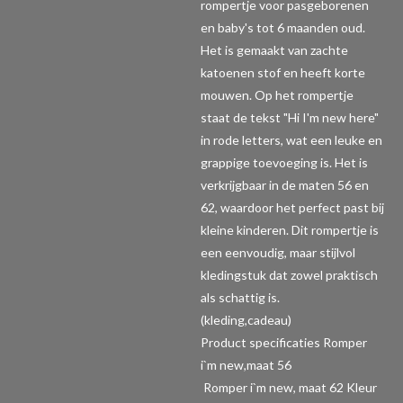
rompertje voor pasgeborenen
en baby's tot 6 maanden oud.
Het is gemaakt van zachte
katoenen stof en heeft korte
mouwen. Op het rompertje
staat de tekst "Hi I'm new here"
in rode letters, wat een leuke en
grappige toevoeging is. Het is
verkrijgbaar in de maten 56 en
62, waardoor het perfect past bij
kleine kinderen. Dit rompertje is
een eenvoudig, maar stijlvol
kledingstuk dat zowel praktisch
als schattig is.
(kleding,cadeau)
Product specificaties Romper
i`m new,maat 56
Romper i`m new, maat 62 Kleur