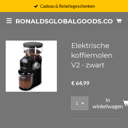
Cadeau & Relatiegeschenken
Ga
direct
RONALDSGLOBALGOODS.COM
naar
de
hoofdinhoud
Elektrische
koffiemolen
V2 - zwart
€ 64,99
In
winkelwagen