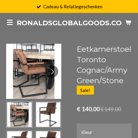
Cadeau & Relatiegeschenken
Ga
direct
RONALDSGLOBALGOODS.COM
naar
de
hoofdinhoud
Eetkamerstoel
Toronto
Cognac/Army
Green/Stone
Sale!
€ 140,00
€ 149,00
Kleur