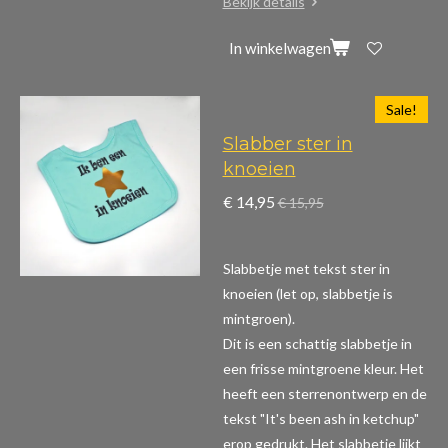
Bekijk details
In winkelwagen
Sale!
Slabber ster in
knoeien
€ 14,95
€ 15,95
Slabbetje met tekst ster in
knoeien (let op, slabbetje is
mintgroen).
Dit is een schattig slabbetje in
een frisse mintgroene kleur. Het
heeft een sterrenontwerp en de
tekst "It's been ash in ketchup"
erop gedrukt. Het slabbetje lijkt