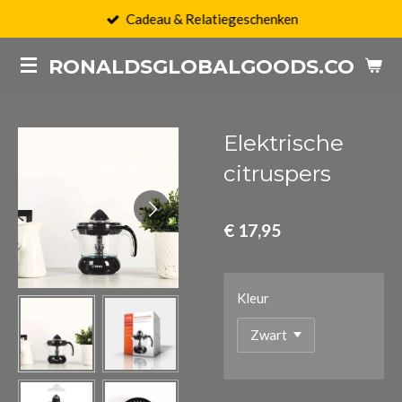
Cadeau & Relatiegeschenken
Ga
direct
RONALDSGLOBALGOODS.COM
naar
de
hoofdinhoud
Elektrische
citruspers
€ 17,95
Kleur