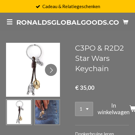
Cadeau & Relatiegeschenken
Ga
direct
RONALDSGLOBALGOODS.COM
naar
de
hoofdinhoud
C3PO & R2D2
Star Wars
Keychain
€ 35,00
In
winkelwagen
Donkerbruine leren