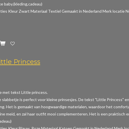
e baby.(kleding,cadeau)
aties
Kleur Zwart Materiaal Textiel Gemaakt in Nederland Merk locatie N
ttle Princess
e met tekst Little princess.
e slabbetje is perfect voor kleine prinsesjes. De tekst "Little Princess
ing. Het is gemaakt van hoogwaardige materialen, waardoor het comfortabe
ine meid, en zal haar outfit mooi complementeren. Het is een praktisch en
cadeau)
aties
Kleur Blauw, Roze Materiaal Katoen Gemaakt in Nederland Merk loc