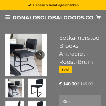
Cadeau & Relatiegeschenken
Ga
direct
RONALDSGLOBALGOODS.COM
naar
de
hoofdinhoud
Eetkamerstoel
Brooks -
Antraciet -
Roest-Bruin
Sale!
€ 140,00
€ 149,00
Kleur