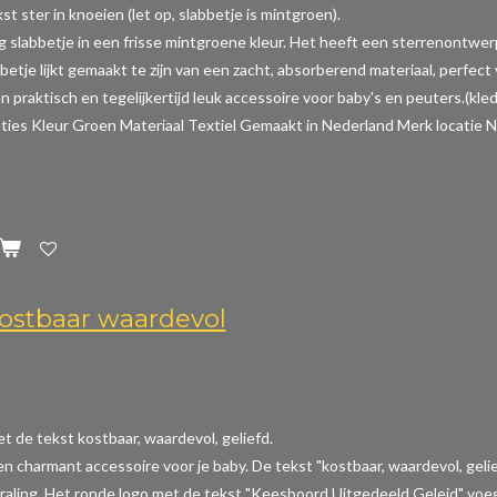
t ster in knoeien (let op, slabbetje is mintgroen).
ig slabbetje in een frisse mintgroene kleur. Het heeft een sterrenontwer
betje lijkt gemaakt te zijn van een zacht, absorberend materiaal, perfec
n praktisch en tegelijkertijd leuk accessoire voor baby's en peuters.(kle
aties
Kleur Groen Materiaal Textiel Gemaakt in Nederland Merk locatie N
ostbaar waardevol
t de tekst kostbaar, waardevol, geliefd.
een charmant accessoire voor je baby. De tekst "kostbaar, waardevol, gel
raling. Het ronde logo met de tekst "Keesboord Uitgedeeld Geleid" voeg