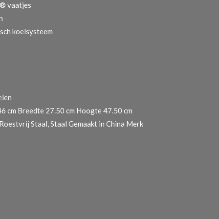
n® vaatjes
n
isch koelsysteem
elen
46 cm Breedte 27.50 cm Hoogte 47.50 cm
 Roestvrij Staal, Staal Gemaakt in China Merk