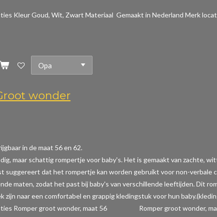
aties
Kleur Goud, Wit, Zwart Materiaal Gemaakt in Nederland Merk locat
root wonder
ijgbaar in de maat 56 en 62.
dig, maar schattig rompertje voor baby's. Het is gemaakt van zachte, wi
t suggereert dat het rompertje kan worden gebruikt voor non-verbale com
ende maten, zodat het past bij baby's van verschillende leeftijden. Dit r
k zijn naar een comfortabel en grappig kledingstuk voor hun baby.(kledi
caties Romper groot wonder, maat 56 Romper groot wonder, maat 