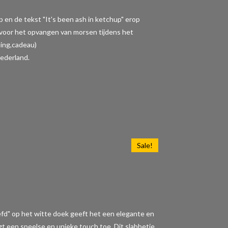
p en de tekst "It's been ash in ketchup" erop
t voor het opvangen van morsen tijdens het
ding,cadeau)
ederland.
Sale!
iefd" op het witte doek geeft het een elegante en
t een speelse en unieke touch toe. Dit slabbetje