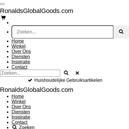
Ga
RonaldsGlobalGoods.com
direct
naar
de
hoofdinhoud
Home
Winkel
Over Ons
Diensten
Inspiratie
Contact
Huishoudelijke Gebruiksartikelen
RonaldsGlobalGoods.com
Home
Winkel
Over Ons
Diensten
Inspiratie
Contact
Zoeken