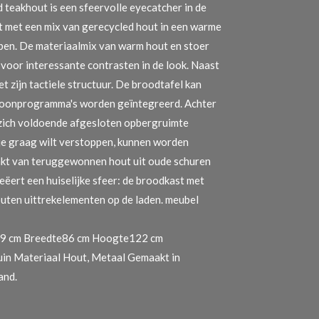
teakhout is een sfeervolle eyecatcher in de
t met een mix van gerecycled hout in een warme
pen. De materiaalmix van warm hout en stoer
 voor interessante contrasten in de look. Naast
met zijn tactiele structuur. De broodtafel kan
woonprogramma's worden geïntegreerd. Achter
t zich voldoende afgesloten opbergruimte
 je graag wilt verstoppen, kunnen worden
kt van teruggewonnen hout uit oude schuren
Creëert een huiselijke sfeer: de broodkast met
uten uittrekelementen op de laden. meubel
9 cm Breedte86 cm Hoogte122 cm
in Materiaal Hout, Metaal Gemaakt in
and.