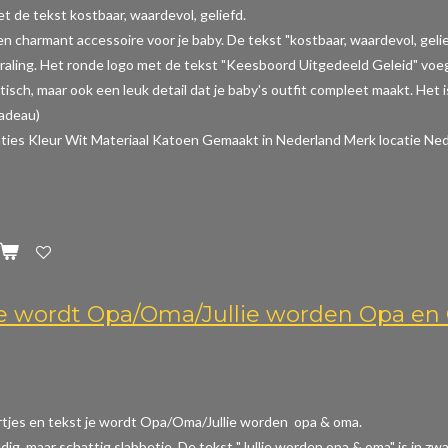
t de tekst kostbaar, waardevol, geliefd.
een charmant accessoire voor je baby. De tekst "kostbaar, waardevol, gel
raling. Het ronde logo met de tekst "Keesboord Uitgedeeld Geleid" voeg
aktisch, maar ook een leuk detail dat je baby's outfit compleet maakt. Het
cadeau)
aties
Kleur Wit Materiaal Katoen Gemaakt in Nederland Merk locatie Ned
Je wordt Opa/Oma/Jullie worden Opa e
rtjes en tekst je wordt Opa/Oma/Jullie worden opa & oma.
dig, maar schattig slabbetje. De tekst "Jullie worden opa & oma" is in z