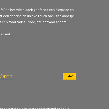
iefd" op het witte doek geeft het een elegante en
t een speelse en unieke touch toe. Dit slabbetje
 is een mooi cadeau voor jezelf of voor andere
erland.
n Oma
Sale!
wart en goud op een witte achtergrond gedrukt,