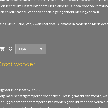
en feestelijke uitstraling geeft. Het slabbetje is ideaal voor toekomstig
sch en leuk cadeau voor een speciale gelegenheid.(kleding,cadeau)
aties
Kleur Goud, Wit, Zwart Materiaal Gemaakt in Nederland Merk locat
root wonder
ijgbaar in de maat 56 en 62.
dig, maar schattig rompertje voor baby's. Het is gemaakt van zachte, wi
t suggereert dat het rompertje kan worden gebruikt voor non-verbale com
ende maten, zodat het past bij baby's van verschillende leeftijden. Dit r