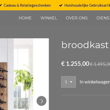
Cadeau & Relatiegeschenken
Huishoudelijke Gebruiksarti
HOME
WINKEL
OVER ONS
DIENS
broodkast
€ 1.255,00
€ 1.495,0
In winkelwage