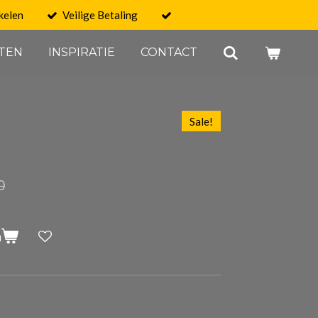
kelen
Veilige Betaling
TEN
INSPIRATIE
CONTACT
Sale!
0
n