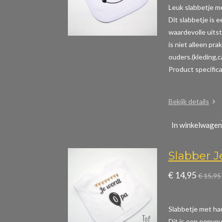
Leuk slabbetje me
Dit slabbetje is 
waardevolle uitst
is niet alleen pr
ouders.(kleding,
Product specific
Bekijk details
In winkelwagen
Slabber 
€ 14,95
€ 15,95
Slabbetje met ha
Dit is een eenvou