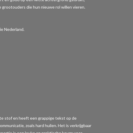
e grootouders die hun nieuwe rol willen vieren.
ie Nederland.
tte stof en heeft een grappige tekst op de
municatie, zoals hard huilen. Het is verkrijgbaar
ompertje is een leuke en praktische keuze voor