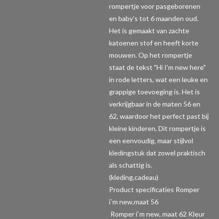
rompertje voor pasgeborenen
en baby's tot 6 maanden oud.
Het is gemaakt van zachte
katoenen stof en heeft korte
mouwen. Op het rompertje
staat de tekst "Hi I'm new here"
in rode letters, wat een leuke en
grappige toevoeging is. Het is
verkrijgbaar in de maten 56 en
62, waardoor het perfect past bij
kleine kinderen. Dit rompertje is
een eenvoudig, maar stijlvol
kledingstuk dat zowel praktisch
als schattig is.
(kleding,cadeau)
Product specificaties Romper
i`m new,maat 56
Romper i`m new, maat 62 Kleur