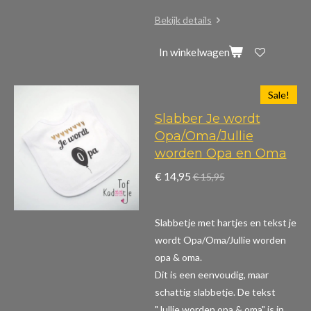
Bekijk details
In winkelwagen
Sale!
Slabber Je wordt
Opa/Oma/Jullie
worden Opa en Oma
€ 14,95
€ 15,95
Slabbetje met hartjes en tekst je
wordt Opa/Oma/Jullie worden
opa & oma.
Dit is een eenvoudig, maar
schattig slabbetje. De tekst
"Jullie worden opa & oma" is in