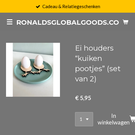
Cadeau & Relatiegeschenken
Ga
direct
RONALDSGLOBALGOODS.COM
naar
de
hoofdinhoud
Ei houders
“kuiken
pootjes” (set
van 2)
€ 5,95
In
winkelwagen