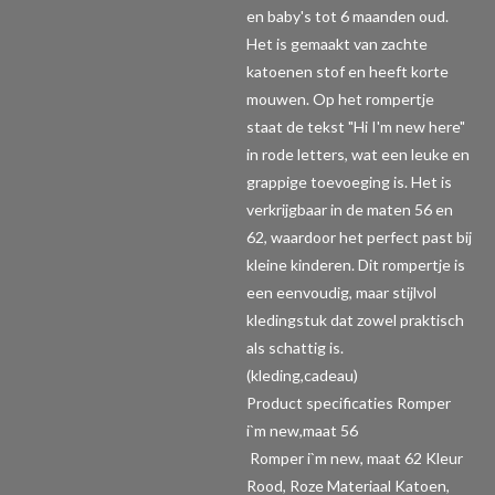
en baby's tot 6 maanden oud.
Het is gemaakt van zachte
katoenen stof en heeft korte
mouwen. Op het rompertje
staat de tekst "Hi I'm new here"
in rode letters, wat een leuke en
grappige toevoeging is. Het is
verkrijgbaar in de maten 56 en
62, waardoor het perfect past bij
kleine kinderen. Dit rompertje is
een eenvoudig, maar stijlvol
kledingstuk dat zowel praktisch
als schattig is.
(kleding,cadeau)
Product specificaties Romper
i`m new,maat 56
Romper i`m new, maat 62 Kleur
Rood, Roze Materiaal Katoen,