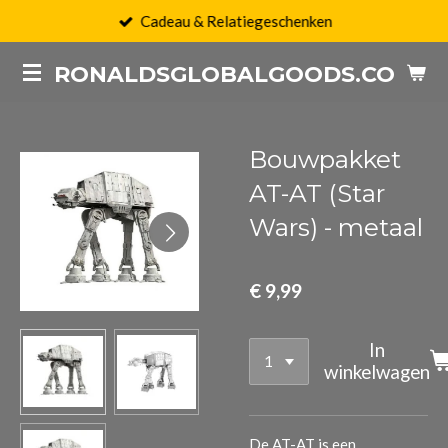
Cadeau & Relatiegeschenken
Ga
direct
RONALDSGLOBALGOODS.COM
naar
de
hoofdinhoud
Bouwpakket
AT-AT (Star
Wars) - metaal
€ 9,99
In
winkelwagen
De AT-AT is een