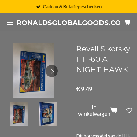
Cadeau & Relatiegeschenken
Ga
direct
RONALDSGLOBALGOODS.COM
naar
de
hoofdinhoud
Revell Sikorsky
HH-60 A
NIGHT HAWK
€ 9,49
In
winkelwagen
Dit bouwmodel van de HH-