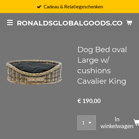
Cadeau & Relatiegeschenken
Ga
direct
RONALDSGLOBALGOODS.COM
naar
de
hoofdinhoud
Dog Bed oval
Large w/
cushions
Cavalier King
€ 190,00
In
winkelwagen