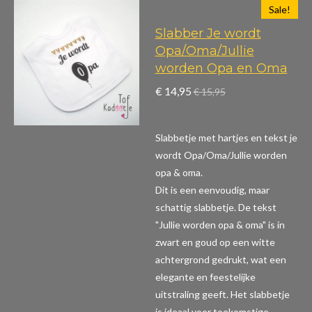
Sale!
Slabber Je wordt
Opa/Oma/Jullie
worden Opa en Oma
€ 14,95
€ 15,95
Slabbetje met hartjes en tekst je
wordt Opa/Oma/Jullie worden
opa & oma.
Dit is een eenvoudig, maar
schattig slabbetje. De tekst
"Jullie worden opa & oma" is in
zwart en goud op een witte
achtergrond gedrukt, wat een
elegante en feestelijke
uitstraling geeft. Het slabbetje
is ideaal voor toekomstige