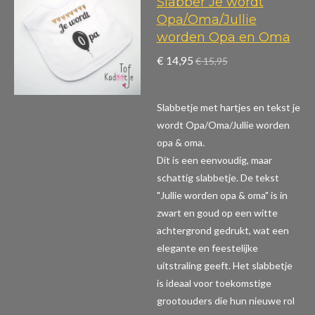
Slabber Je wordt
Opa/Oma/Jullie
worden Opa en Oma
€ 14,95
€ 15,95
Slabbetje met hartjes en tekst je
wordt Opa/Oma/Jullie worden
opa & oma.
Dit is een eenvoudig, maar
schattig slabbetje. De tekst
"Jullie worden opa & oma" is in
zwart en goud op een witte
achtergrond gedrukt, wat een
elegante en feestelijke
uitstraling geeft. Het slabbetje
is ideaal voor toekomstige
grootouders die hun nieuwe rol