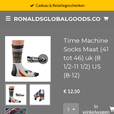
Cadeau & Relatiegeschenken
Ga
direct
RONALDSGLOBALGOODS.COM
naar
de
hoofdinhoud
Time Machine
Socks Maat (41
tot 46) uk (8
1/2-11 1/2) US
(8-12)
€ 12,50
In
winkelwagen