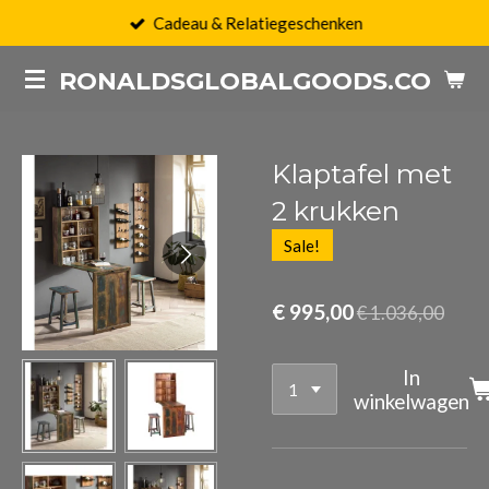
Cadeau & Relatiegeschenken
Ga
direct
RONALDSGLOBALGOODS.COM
naar
de
hoofdinhoud
Klaptafel met
2 krukken
Sale!
€ 995,00
€ 1.036,00
In
winkelwagen