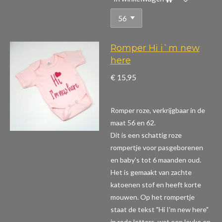
Romper Hi i`m new
here
€ 15,95
Romper roze, verkrijgbaar in de
maat 56 en 62.
Dit is een schattig roze
rompertje voor pasgeborenen
en baby's tot 6 maanden oud.
Het is gemaakt van zachte
katoenen stof en heeft korte
mouwen. Op het rompertje
staat de tekst "Hi I'm new here"
in rode letters, wat een leuke en