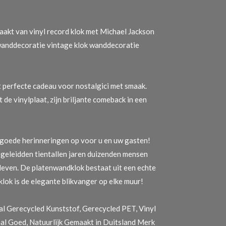
kt van vinyl record klok met Michael Jackson
 wanddecoratie vintage klok wanddecoratie
t perfecte cadeau voor nostalgici met smaak.
 de vinylplaat, zijn briljante comeback in een
 goede herinneringen op voor u en uw gasten!
geleidden tientallen jaren duizenden mensen
leven. De platenwandklok bestaat uit een echte
lok is de elegante blikvanger op elke muur!
l Gerecycled Kunststof, Gerecycled PET, Vinyl
l Goed, Natuurlijk Gemaakt in Duitsland Merk