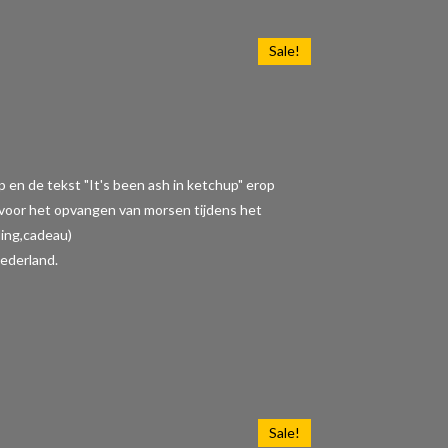
Sale!
p en de tekst "It's been ash in ketchup" erop
t voor het opvangen van morsen tijdens het
ding,cadeau)
ederland.
Sale!