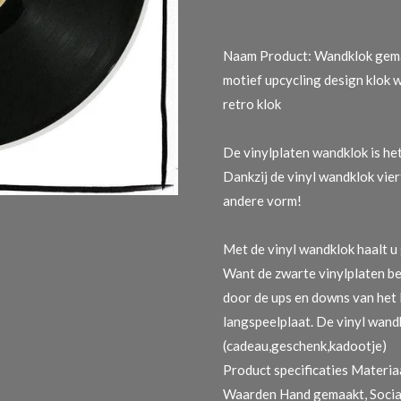
Naam Product: Wandklok gemaa
motief upcycling design klok
retro klok
De vinylplaten wandklok is he
Dankzij de vinyl wandklok viert
andere vorm!
Met de vinyl wandklok haalt u
Want de zwarte vinylplaten be
door de ups en downs van het 
langspeelplaat. De vinyl wandk
(cadeau,geschenk,kadootje)
Product specificaties
Materiaa
Waarden Hand gemaakt, Sociaa