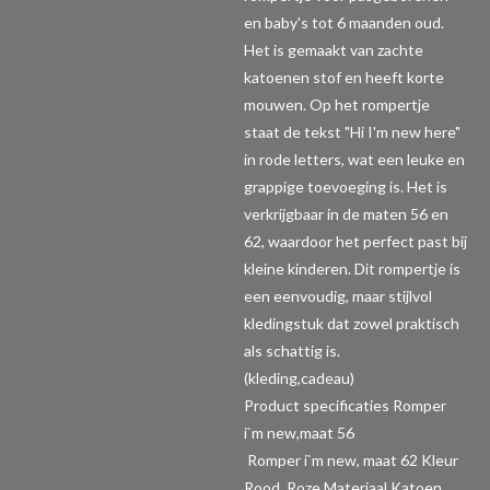
en baby's tot 6 maanden oud.
Het is gemaakt van zachte
katoenen stof en heeft korte
mouwen. Op het rompertje
staat de tekst "Hi I'm new here"
in rode letters, wat een leuke en
grappige toevoeging is. Het is
verkrijgbaar in de maten 56 en
62, waardoor het perfect past bij
kleine kinderen. Dit rompertje is
een eenvoudig, maar stijlvol
kledingstuk dat zowel praktisch
als schattig is.
(kleding,cadeau)
Product specificaties Romper
i`m new,maat 56
Romper i`m new, maat 62 Kleur
Rood, Roze Materiaal Katoen,