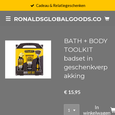
Cadeau & Relatiegeschenken
Ga
direct
RONALDSGLOBALGOODS.COM
naar
de
hoofdinhoud
BATH + BODY
TOOLKIT
badset in
geschenkverp
akking
€ 15,95
In
winkelwagen