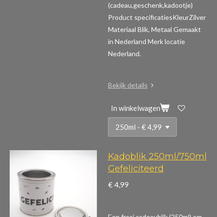
(cadeau,geschenk,kadootje)
Product specificaties
KleurZilver
Materiaal Blik, Metaal Gemaakt
in Nederland Merk locatie
Nederland.
Bekijk details
In winkelwagen
Kadoblik 250ml/750ml
Gefeliciteerd
€ 4,99
Een fraai cadeaublik (250ml) om