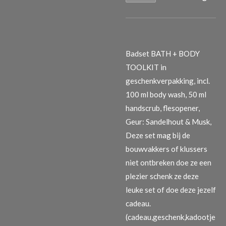
Badset BATH + BODY
TOOLKIT in
geschenkverpakking, incl.
100 ml body wash, 50 ml
handscrub, flesopener,
Geur: Sandelhout & Musk,
Deze set mag bij de
bouwvakkers of klussers
niet ontbreken doe ze een
plezier schenk ze deze
leuke set of doe deze jezelf
cadeau.
(cadeau,geschenk,kadootje