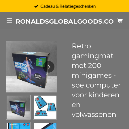
Cadeau & Relatiegeschenken
Ga
direct
RONALDSGLOBALGOODS.COM
naar
de
hoofdinhoud
Retro
gamingmat
met 200
minigames -
spelcomputer
voor kinderen
en
volwassenen