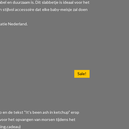
l en duurzaam is. Dit slabbetje is ideaal voor het
 stijlvol accessoire dat elke baby-meisje zal doen
atie Nederland.
Sale!
p en de tekst "It's been ash in ketchup" erop
t voor het opvangen van morsen tijdens het
ding,cadeau)