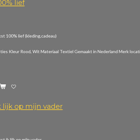
00% lief
st 100% lief (kleding,cadeau)
aties
Kleur Rood, Wit Materiaal Textiel Gemaakt in Nederland Merk locat
 lijk op mijn vader
t ik lijk op mijn vader