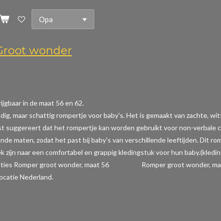
root wonder
ijgbaar in de maat 56 en 62.
dig, maar schattig rompertje voor baby's. Het is gemaakt van zachte, wi
t suggereert dat het rompertje kan worden gebruikt voor non-verbale com
ende maten, zodat het past bij baby's van verschillende leeftijden. Dit r
k zijn naar een comfortabel en grappig kledingstuk voor hun baby.(kledi
caties Romper groot wonder, maat 56 Romper groot wonder, maat 
ocatie Nederland.