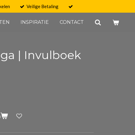
kelen
Veilige Betaling
TEN
INSPIRATIE
CONTACT
ega | Invulboek
n