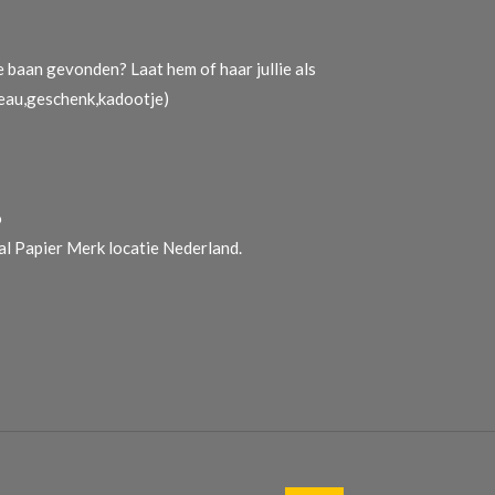
 baan gevonden? Laat hem of haar jullie als
deau,geschenk,kadootje)
o
l Papier Merk locatie Nederland.