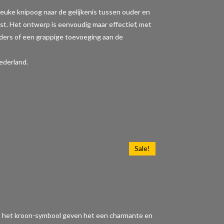
en leuke knipoog naar de gelijkenis tussen ouder en
st. Het ontwerp is eenvoudig maar effectief, met
uders of een grappige toevoeging aan de
ederland.
Sale!
" en het kroon-symbool geven het een charmante en