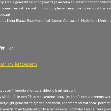
ing. Het is gemaakt van hoogwaardige materialen, waardoor het comfortabe
ine meid, en zal haar outfit mooi complementeren. Het is een praktisch en
cadeau)
aties
Kleur Blauw, Roze Materiaal Katoen Gemaakt in Nederland Merk loc
ter in knoeien
t ster in knoeien (let op, slabbetje is mintgroen).
ig slabbetje in een frisse mintgroene kleur. Het heeft een sterrenontwer
betje lijkt gemaakt te zijn van een zacht, absorberend materiaal, perfec
n praktisch en tegelijkertijd leuk accessoire voor baby's en peuters.(kle