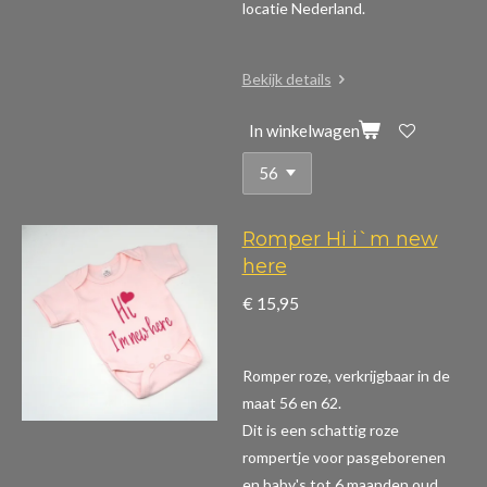
locatie Nederland.
Bekijk details
In winkelwagen
Romper Hi i`m new
here
€ 15,95
Romper roze, verkrijgbaar in de
maat 56 en 62.
Dit is een schattig roze
rompertje voor pasgeborenen
en baby's tot 6 maanden oud.