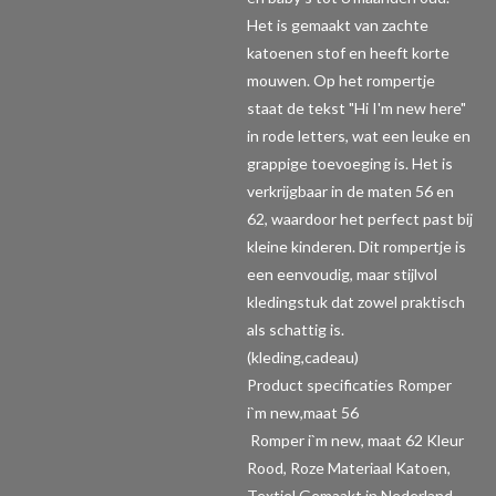
Het is gemaakt van zachte
katoenen stof en heeft korte
mouwen. Op het rompertje
staat de tekst "Hi I'm new here"
in rode letters, wat een leuke en
grappige toevoeging is. Het is
verkrijgbaar in de maten 56 en
62, waardoor het perfect past bij
kleine kinderen. Dit rompertje is
een eenvoudig, maar stijlvol
kledingstuk dat zowel praktisch
als schattig is.
(kleding,cadeau)
Product specificaties Romper
i`m new,maat 56
Romper i`m new, maat 62 Kleur
Rood, Roze Materiaal Katoen,
Textiel Gemaakt in Nederland