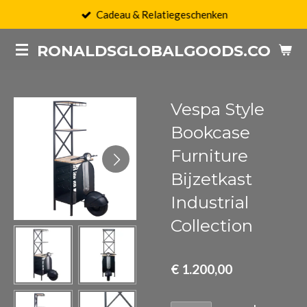
Cadeau & Relatiegeschenken
Ga
direct
RONALDSGLOBALGOODS.COM
naar
de
hoofdinhoud
Vespa Style
Bookcase
Furniture
Bijzetkast
Industrial
Collection
€ 1.200,00