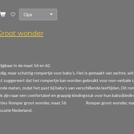
root wonder
ijgbaar in de maat 56 en 62.
dig, maar schattig rompertje voor baby's. Het is gemaakt van zachte, wi
t suggereert dat het rompertje kan worden gebruikt voor non-verbale com
ende maten, zodat het past bij baby's van verschillende leeftijden. Dit r
k zijn naar een comfortabel en grappig kledingstuk voor hun baby.(kledi
caties Romper groot wonder, maat 56 Romper groot wonder, maat 
ocatie Nederland.