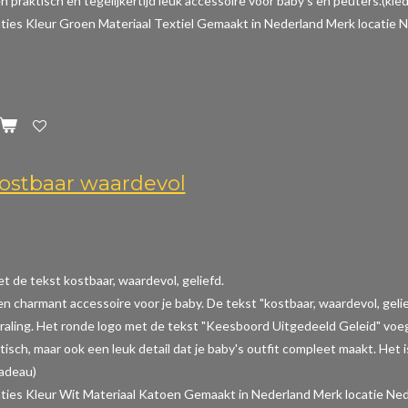
n praktisch en tegelijkertijd leuk accessoire voor baby's en peuters.(kle
aties
Kleur Groen Materiaal Textiel Gemaakt in Nederland Merk locatie N
ostbaar waardevol
t de tekst kostbaar, waardevol, geliefd.
een charmant accessoire voor je baby. De tekst "kostbaar, waardevol, gel
raling. Het ronde logo met de tekst "Keesboord Uitgedeeld Geleid" voeg
aktisch, maar ook een leuk detail dat je baby's outfit compleet maakt. Het
cadeau)
aties
Kleur Wit Materiaal Katoen Gemaakt in Nederland Merk locatie Ned