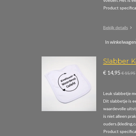
voeden. Het is ee
Product specific
Bekijk details
In winkelwagen
Slabber K
€ 14,95
€ 15,95
Leuk slabbetje me
Dit slabbetje is 
waardevolle uitst
is niet alleen pr
ouders.(kleding,
Product specific