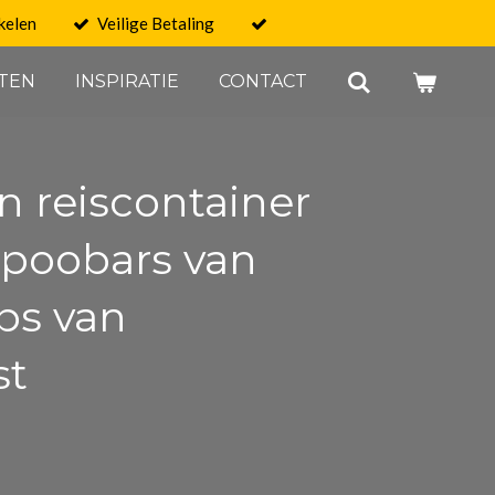
kelen
Veilige Betaling
TEN
INSPIRATIE
CONTACT
n reiscontainer
poobars van
ps van
st