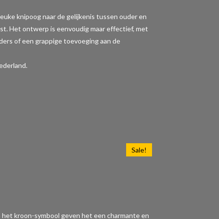
en leuke knipoog naar de gelijkenis tussen ouder en
st. Het ontwerp is eenvoudig maar effectief, met
uders of een grappige toevoeging aan de
ederland.
Sale!
" en het kroon-symbool geven het een charmante en