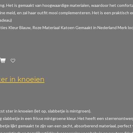
ing. Het is gemaakt van hoogwaardige materialen, waardoor het comfortabe
ine meid, en zal haar outfit mooi complementeren. Het is een praktisch en
cadeau)
aties
Kleur Blauw, Roze Materiaal Katoen Gemaakt in Nederland Merk loc
ter in knoeien
t ster in knoeien (let op, slabbetje is mintgroen).
ig slabbetje in een frisse mintgroene kleur. Het heeft een sterrenontwer
betje lijkt gemaakt te zijn van een zacht, absorberend materiaal, perfec