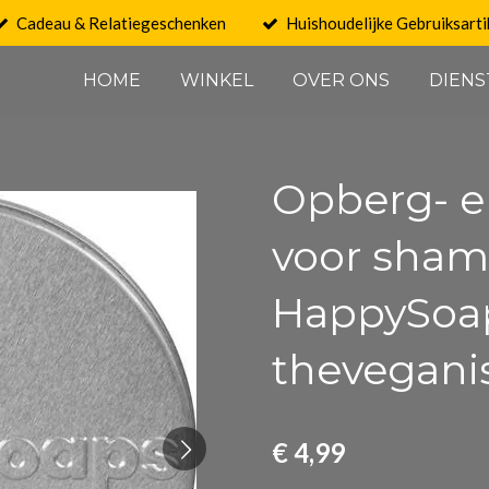
Cadeau & Relatiegeschenken
Huishoudelijke Gebruiksarti
HOME
WINKEL
OVER ONS
DIENS
Opberg- e
voor sham
HappySoa
thevegani
€ 4,99