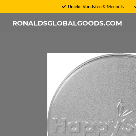
Unieke Vondsten & Meubels
Ga
direct
RONALDSGLOBALGOODS.COM
naar
de
hoofdinhoud