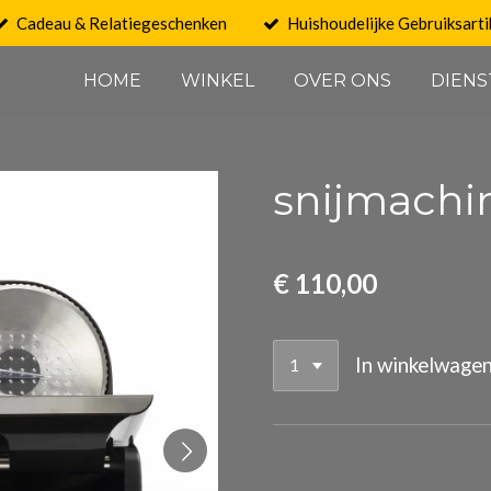
Cadeau & Relatiegeschenken
Huishoudelijke Gebruiksarti
HOME
WINKEL
OVER ONS
DIENS
snijmachi
€ 110,00
In winkelwage