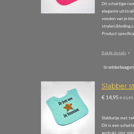
Dit schattige roz
elegante uitstral
voeden van je kle
stralen.(kleding,
Product specific
Bekijk details
In winkelwagen
Slabber s
€ 14,95
€ 15,95
Slabbetje met teks
Dit is een schatt
gedrukt. Het slab