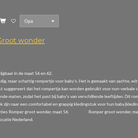
root wonder
ijgbaar in de maat 56 en 62.
dig, maar schattig rompertje voor baby's. Het is gemaakt van zachte, wi
t suggereert dat het rompertje kan worden gebruikt voor non-verbale com
ende maten, zodat het past bij baby's van verschillende leeftijden. Dit r
k zijn naar een comfortabel en grappig kledingstuk voor hun baby.(kledi
caties Romper groot wonder, maat 56 Romper groot wonder, maat 
ocatie Nederland.