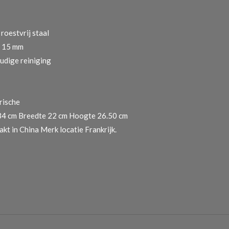
roestvrij staal
ot 15 mm
udige reiniging
trische
34 cm Breedte 22 cm Hoogte 26.50 cm
kt in China Merk locatie Frankrijk.