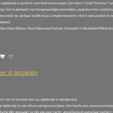
e slabbetje is perfect voor kleine prinsesjes. De tekst "Little Princess
ing. Het is gemaakt van hoogwaardige materialen, waardoor het comfortabe
ine meid, en zal haar outfit mooi complementeren. Het is een praktisch en
cadeau)
aties
Kleur Blauw, Roze Materiaal Katoen Gemaakt in Nederland Merk loc
ter in knoeien
t ster in knoeien (let op, slabbetje is mintgroen).
ig slabbetje in een frisse mintgroene kleur. Het heeft een sterrenontwer
betje lijkt gemaakt te zijn van een zacht, absorberend materiaal, perfec