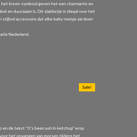
" en het kroon-symbool geven het een charmante en
l en duurzaam is. Dit slabbetje is ideaal voor het
 stijlvol accessoire dat elke baby-meisje zal doen
atie Nederland.
Sale!
p en de tekst "It's been ash in ketchup" erop
t voor het opvangen van morsen tijdens het