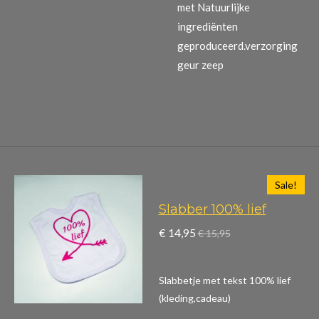
met Natuurlijke
ingrediënten
geproduceerd.verzorging
geur zeep
Sale!
Slabber 100% lief
€ 14,95
€ 15,95
Slabbetje met tekst 100% lief
(kleding,cadeau)