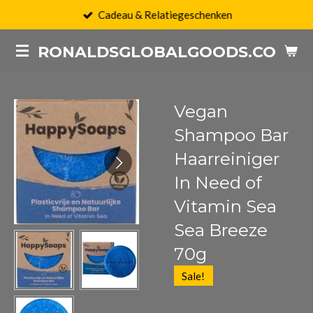
Cadeau & Relatiegeschenken
Ga
direct
RONALDSGLOBALGOODS.COM
naar
de
hoofdinhoud
Vegan
Shampoo Bar
Haarreiniger
In Need of
Vitamin Sea
Sea Breeze
70g
Sale!